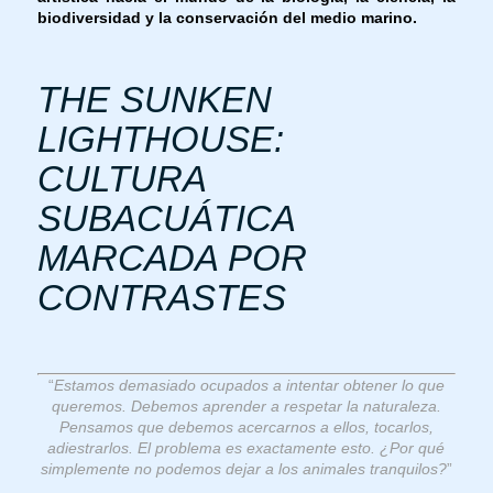
biodiversidad y la conservación del medio marino.
THE SUNKEN
LIGHTHOUSE:
CULTURA
SUBACUÁTICA
MARCADA POR
CONTRASTES
“
Estamos demasiado ocupados a intentar obtener lo que
queremos. Debemos aprender a respetar la naturaleza.
Pensamos que debemos acercarnos a ellos, tocarlos,
adiestrarlos. El problema es exactamente esto. ¿Por qué
simplemente no podemos dejar a los animales tranquilos?
”