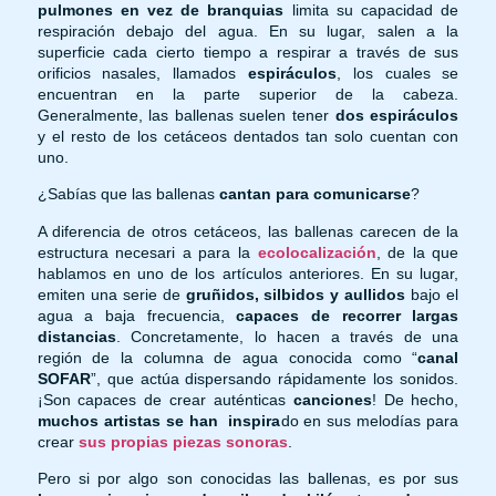
pulmones en vez de branquias
limita su capacidad de
respiración debajo del agua. En su lugar, salen a la
superficie cada cierto tiempo a respirar a través de sus
orificios nasales, llamados
espiráculos
, los cuales se
encuentran en la parte superior de la cabeza.
Generalmente, las ballenas suelen tener
dos espiráculos
y el resto de los cetáceos dentados tan solo cuentan con
uno.
¿Sabías que las ballenas
cantan para comunicarse
?
A diferencia de otros cetáceos, las ballenas carecen de la
estructura necesari
a para la
ecolocalización
, de la que
hablamos en uno de los artículos anteriores. En su lugar,
emiten una serie de
gruñidos, silbidos y aullidos
ba
jo el
agua a baja frecuencia,
capaces de recorrer largas
distancias
. Concretamente, lo hacen a través de una
región de la columna de agua conocida como “
canal
SOFAR
”, que actúa dispersando rápidamente los sonidos.
¡Son capaces de crear auténticas
canciones
! De hecho,
muchos artistas se han
inspira
do en sus melodías para
crear
sus propias piezas sonoras
.
Pero si por algo son conocidas las ballenas, es por sus