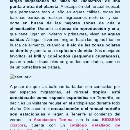
largas migraciones de miles de kilómetros, de una
punta a otra del planeta
. A excepción del rorcual tropical,
que permanece todo el año en aguas cálidas, todas las
ballenas barbadas realizan migraciones norte-sur y sur-
norte
en busca de las mejores zonas de cría y
alimentación
. Durante la
época de reproducción y cría
,
que tiene lugar en invierno y primavera, viven en
aguas
cálidas
. Al llegar el verano, migran hacia las aguas frías en
busca de alimento, cuando el
hielo de las zonas polares
se derrite
y genera una
explosión de vida
. Sus manjares
favoritos,
el krill y copépodos (pequeños crustáceos)
,
pasan a estar disponibles en grandes cantidades, como si
de un buffet libre se tratara.
A pesar de que las ballenas barbadas son conocidas por
ser especies migratorias,
el rorcual tropical está
considerado como especie esporádica en Tenerife
, es
decir, es un visitante regular en el archipiélago durante todo
el año. Otros como el
rorcual común o el rorcual norteño
son estacionales
y llegan a Tenerife al comienzo del
verano. La
Asociación Tonina
, con la cual
BIOSEAN
colabora
, cuenta con un
catálogo detallado de