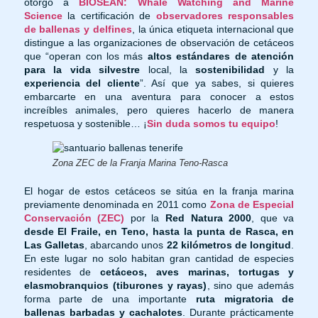
otorgó a
BIOSEAN: Whale Watching and Marine
Science
la certificación de
observadores responsables
de ballenas y delfines
, la única etiqueta internacional que
distingue a las organizaciones de observación de cetáceos
que “operan con los más
altos estándares de atención
para la vida silvestre
local, la
sostenibilidad
y la
experiencia del cliente
”. Así que ya sabes, si quieres
embarcarte en una aventura para conocer a estos
increíbles animales, pero quieres hacerlo de manera
respetuosa y sostenible… ¡
Sin duda somos tu equipo
!
Zona ZEC de la Franja Marina Teno-Rasca
El hogar de estos cetáceos se sitúa en la franja marina
previamente denominada en 2011 como
Zona de Especial
Conservación (ZEC)
por la
Red Natura 2000
, que va
desde El Fraile, en Teno, hasta la punta de Rasca, en
Las Galletas
, abarcando unos
22 kilómetros de longitud
.
En este lugar no solo habitan gran cantidad de especies
residentes de
cetáceos, aves marinas, tortugas y
elasmobranquios (tiburones y rayas)
, sino que además
forma parte de una importante
ruta migratoria de
ballenas barbadas y cachalotes
. Durante prácticamente