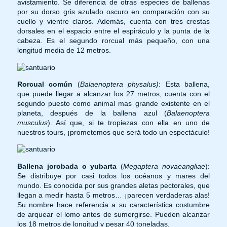
avistamiento. Se diferencia de otras especies de ballenas
por su dorso gris azulado oscuro en comparación con su
cuello y vientre claros. Además, cuenta con tres crestas
dorsales en el espacio entre el espiráculo y la punta de la
cabeza. Es el segundo rorcual más pequeño, con una
longitud media de 12 metros.
Rorcual común
(
Balaenoptera physalus)
: Esta ballena,
que puede llegar a alcanzar los 27 metros, cuenta con el
segundo puesto como animal mas grande existente en el
planeta, después de la ballena azul (
Balaenoptera
musculus
). Así que, si te tropiezas con ella en uno de
nuestros tours, ¡prometemos que será todo un espectáculo!
Ballena jorobada o
yubarta
(
Megaptera novaeangliae
):
Se distribuye por casi todos los océanos y mares del
mundo. Es conocida por sus grandes aletas pectorales, que
llegan a medir hasta 5 metros… ¡parecen verdaderas alas!
Su nombre hace referencia a su característica costumbre
de arquear el lomo antes de sumergirse. Pueden alcanzar
los 18 metros de longitud y pesar 40 toneladas.