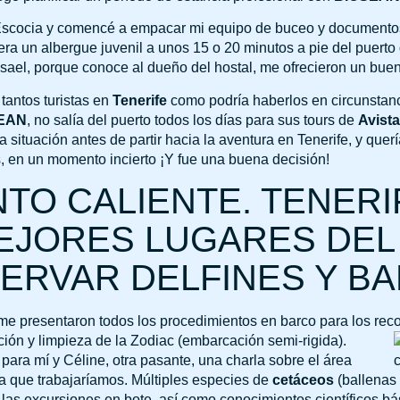
scocia y comencé a empacar mi equipo de buceo y documentos
ra un albergue juvenil a unos 15 o 20 minutos a pie del puerto 
sael, porque conoce al dueño del hostal, me ofrecieron un buen
tantos turistas en
Tenerife
como podría haberlos en circunstanc
EAN
, no salía del puerto todos los días para sus tours de
Avist
a situación antes de partir hacia la aventura en Tenerife, y que
 en un momento incierto ¡Y fue una buena decisión!
NTO CALIENTE. TENERI
MEJORES LUGARES DE
ERVAR DELFINES Y B
e presentaron todos los procedimientos en barco para los rec
ción y limpieza de la Zodiac (embarcación semi-rigida).
 para mí y Céline, otra pasante, una charla sobre el área
a que trabajaríamos. Múltiples especies de
cetáceos
(ballenas 
las excursiones en bote, así como conocimientos científicos bás