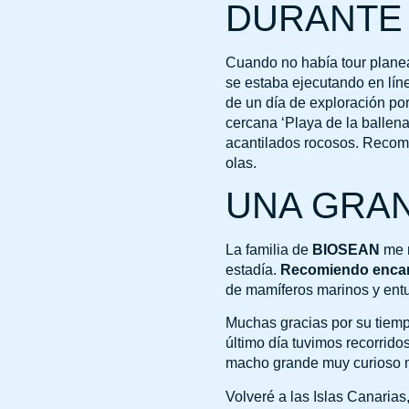
DURANTE 
Cuando no había tour planead
se estaba ejecutando en lín
de un día de exploración po
cercana ‘Playa de la ballen
acantilados rocosos. Recomi
olas.
UNA GRAN
La familia de
BIOSEAN
me r
estadía.
Recomiendo encar
de mamíferos marinos y entus
Muchas gracias por su tiemp
último día tuvimos recorrido
macho grande muy curioso m
Volveré a las Islas Canarias