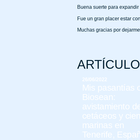
Buena suerte para expandir
Fue un gran placer estar co
Muchas gracias por dejarme 
ARTÍCUL
26/06/2022
Mis pasantías 
Biosean:
avistamiento d
cetáceos y cie
marinas en
Tenerife, Espa