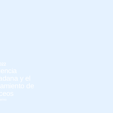
2022
iencia
adana y el
tamiento de
ceos
rino