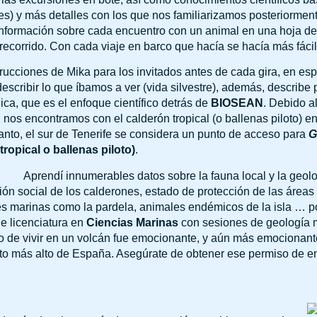
nes) y más detalles con los que nos familiarizamos posteriormen
 información sobre cada encuentro con un animal en una hoja d
ecorrido. Con cada viaje en barco que hacía se hacía más fácil
rucciones de Mika para los invitados antes de cada gira, en esp
scribir lo que íbamos a ver (vida silvestre), además, describe 
ica, que es el enfoque científico detrás de
BIOSEAN
. Debido a
nos encontramos con el calderón tropical (o ballenas piloto) e
 tanto, el sur de Tenerife se considera un punto de acceso para
G
tropical o ballenas piloto)
.
Aprendí innumerables datos sobre la fauna local y la geolo
n social de los calderones, estado de protección de las áreas m
aves marinas como la pardela, animales endémicos de la isla …
e licenciatura en
Ciencias Marinas
con sesiones de geología m
o de vivir en un volcán fue emocionante, y aún más emocionante
nto más alto de España. Asegúrate de obtener ese permiso de e