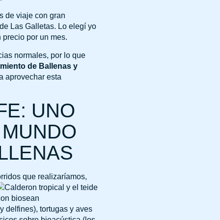
 de viaje con gran
de Las Galletas. Lo elegí yo
 precio por un mes.
ias normales, por lo que
amiento de Ballenas y
ría aprovechar esta
FE: UNO
L MUNDO
ALLENAS
orridos que
realizaríamos,
y delfines), tortugas y aves
icos sobre bioacústica (los