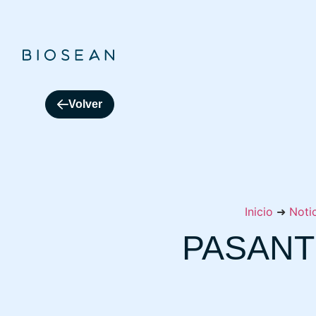
Volver
Inicio
➜
Noti
PASANT