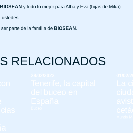
BIOSEAN
y todo lo mejor para Alba y Eva (hijas de Mika).
n ustedes.
ser parte de la familia de
BIOSEAN
.
OS RELACIONADOS
28/02/2022
01/02/
con
Tenerife, la capital
La c
del buceo en
ciud
e
España
avis
ncias
cetá
Buceo
Mundo Ma
ña