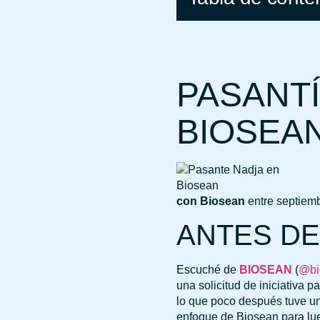
PASANT
BIOSEA
con Biosean
entre septiemb
ANTES DE
Escuché de
BIOSEAN
(
@bi
una solicitud de iniciativa p
lo que poco después tuve un
enfoque de Biosean para lue