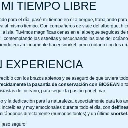
MI TIEMPO LIBRE
o para el día, pasé mi tiempo en el albergue, trabajando para 
ea al mismo tiempo. Con compañeros de viaje del albergue, hic
r la isla. Tuvimos magníficas cenas en el albergue seguidas de 
a’, contemplando las estrellas y escuchando las olas del océano
endo encarecidamente hacer snorkel, pero cuidado con los eri
 EXPERIENCIA
ecibió con los brazos abiertos y se aseguró de que tuviera tod
ecidamente la
pasantía de conservación con BIOSEAN
a t
iastas del océano, para seguir la pasión por el mar.
o y la dedicación para la naturaleza, especialmente para los 
s increíbles y muy emocionales durante todo el día, con
delfine
irándonos directamente (humanos tontos) y un último
snorkel
.
, ¡eso seguro!