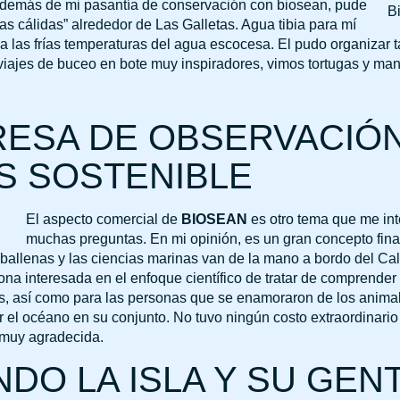
 Además de mi pasantía de conservación con biosean, pude
s cálidas” alrededor de Las Galletas. Agua tibia para mí
 las frías temperaturas del agua escocesa. El pudo organizar 
 viajes de buceo en bote muy inspiradores, vimos tortugas y ma
ESA DE OBSERVACIÓ
S SOSTENIBLE
El aspecto comercial de
BIOSEAN
es otro tema que me int
muchas preguntas. En mi opinión, es un gran concepto fina
e ballenas y las ciencias marinas van de la mano a bordo del Ca
ona interesada en el enfoque científico de tratar de comprender
s, así como para las personas que se enamoraron de los anima
 el océano en su conjunto. No tuvo ningún costo extraordinario
y muy agradecida.
DO LA ISLA Y SU GEN