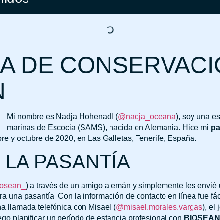
ÍA DE CONSERVAC
N
Mi nombre es Nadja Hohenadl (
@nadja_oceana
), soy una e
marinas de Escocia (SAMS), nacida en Alemania. Hice mi
pa
re y octubre de 2020, en Las Galletas, Tenerife, España.
 LA PASANTÍA
osean_
) a través de un amigo alemán y simplemente les envié 
ara una pasantía. Con la información de contacto en línea fue fá
a llamada telefónica con Misael (
@misael.morales.vargas
), el
go planificar un período de estancia profesional con
BIOSEAN