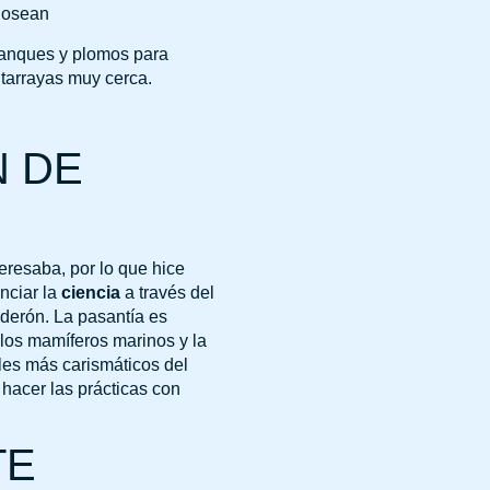
tanques y plomos para
ntarrayas muy cerca.
N DE
eresaba, por lo que hice
nciar la
ciencia
a través del
lderón. La pasantía es
 los mamíferos marinos y la
les más carismáticos del
 hacer las prácticas con
TE