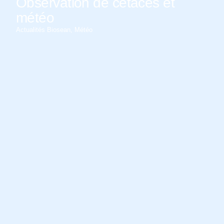
Observation de cétacés et
météo
Actualités Biosean
,
Météo